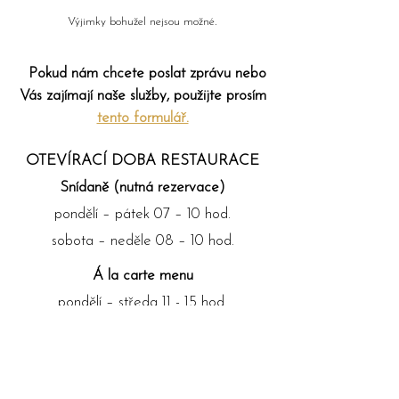
.
Výjimky bohužel nejsou možné
Pokud nám chcete poslat zprávu nebo
Vás zajímají naše služby, použijte prosím
tento formulář.
OTEVÍRACÍ DOBA RESTAURACE
Snídaně (nutná rezervace)
pondělí – pátek 07 – 10 hod.
sobota – neděle 08 – 10 hod.
Á la carte menu
pondělí – středa 11 - 15 hod.
čtvrtek - pátek 11 - 22 hod.
sobota 12 - 22 hod.
neděle 12 - 17 hod.