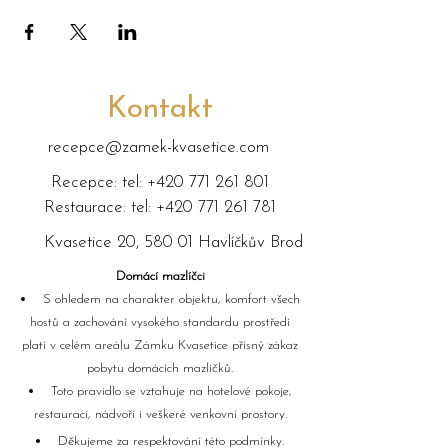
Kontakt
recepce@zamek-kvasetice.com
Recepce: tel:
+420 771 261 801
Restaurace: tel:
+420 771 261 781
Kvasetice 20, 580 01 Havlíčkův Brod
Domácí mazlíčci
S ohledem na charakter objektu, komfort všech
hostů a zachování vysokého standardu prostředí
platí v celém areálu Zámku Kvasetice přísný zákaz
pobytu domácích mazlíčků.
Toto pravidlo se vztahuje na hotelové pokoje,
restauraci, nádvoří i veškeré venkovní prostory.
Děkujeme za respektování této podmínky.