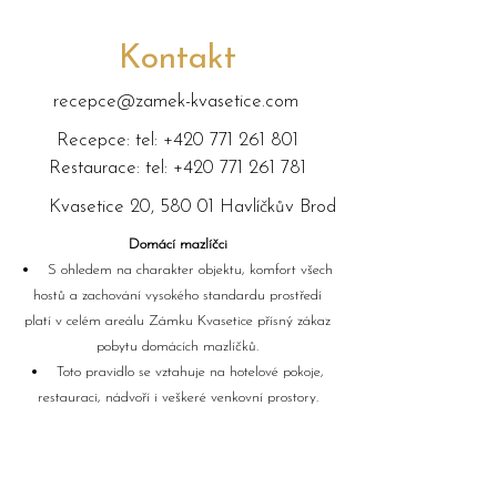
Kontakt
recepce@zamek-kvasetice.com
Recepce: tel:
+420 771 261 801
Restaurace: tel:
+420 771 261 781
Kvasetice 20, 580 01 Havlíčkův Brod
Domácí mazlíčci
S ohledem na charakter objektu, komfort všech
hostů a zachování vysokého standardu prostředí
platí v celém areálu Zámku Kvasetice přísný zákaz
pobytu domácích mazlíčků.
Toto pravidlo se vztahuje na hotelové pokoje,
restauraci, nádvoří i veškeré venkovní prostory.
Děkujeme za respektování této podmínky.
.
Výjimky bohužel nejsou možné