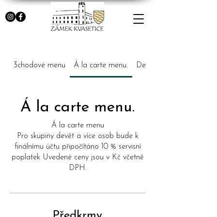
3chodové menu
Á la carte menu.
Degustační menu
Á la carte menu.
Á la carte menu
Pro skupiny devět a více osob bude k
finálnímu účtu připočítáno 10 % servisní
poplatek Uvedené ceny jsou v Kč včetně
Předkrmy