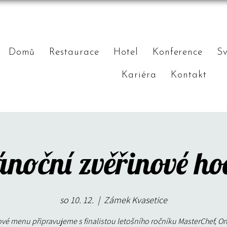
Domů
Restaurace
Hotel
Konference
S
Kariéra
Kontakt
noční zvěřinové h
so 10. 12.
  |  
Zámek Kvasetice
ové menu připravujeme s finalistou letošního ročníku MasterChef, O