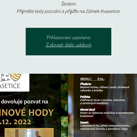
Štolem.
Přijměte tedy pozvání a přijďte na Zámek Kvasetice.
Přihlašování uzavřeno
Zobrazit další události