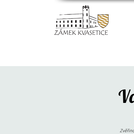
Vá
Zvěřin