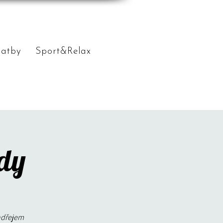
vatby
Sport&Relax
ody
ndřejem