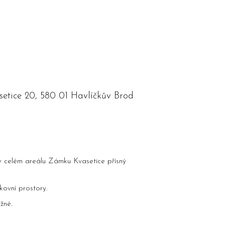
setice 20, 580 01 Havlíčkův Brod
v celém areálu Zámku Kvasetice přísný
kovní prostory.
.
ožné